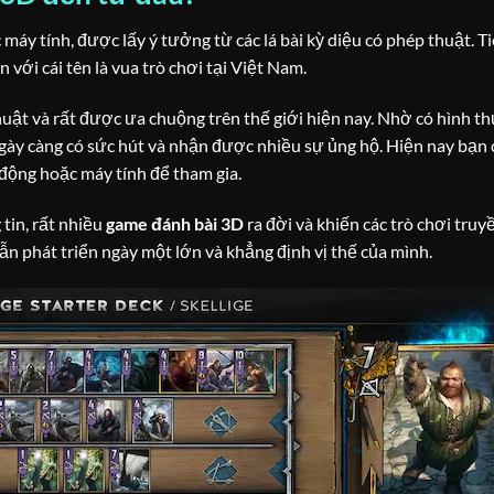
c máy tính, được lấy ý tưởng từ các lá bài kỳ diệu có phép thuật. T
 với cái tên là vua trò chơi tại Việt Nam.
thuật và rất được ưa chuộng trên thế giới hiện nay. Nhờ có hình th
gày càng có sức hút và nhận được nhiều sự ủng hộ. Hiện nay bạn 
 động hoặc máy tính để tham gia.
tin, rất nhiều
game đánh bài 3D
ra đời và khiến các trò chơi truy
ẫn phát triển ngày một lớn và khẳng định vị thế của mình.