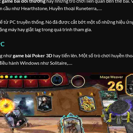
c game bài đổi thưởng
hay những trò chơi liên quan đến thẻ bài. 
toàn cầu như Hearthstone, Huyền thoại Runeterra,….
ể từ PC truyền thống. Nó đã được cắt bớt một số những hiệu ứn
ng máy hay giật lag trong quá trình tham gia.
 PC
ng như
game bài Poker 3D
hay tiến lên. Một số trò chơi huyền tho
 điều hành Windows như Solitaire,….