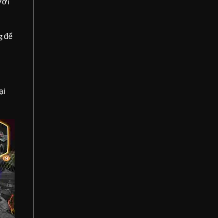
Với
g để
ại