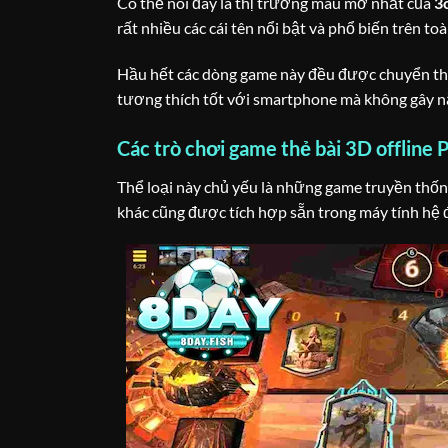
Có thể nói đây là thị trường màu mỡ nhất của
3
rất nhiều các cái tên nổi bật và phổ biến trên 
Hầu hết các dòng game này đều được chuyển th
tương thích tốt với smartphone mà không gây nặ
Các trò chơi game thẻ bài 3D offline
Thể loại này chủ yếu là những game truyền thố
khác cũng được tích hợp sẵn trong máy tính hệ