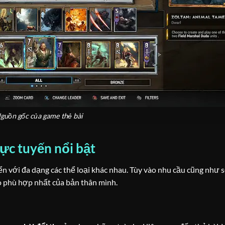
guồn gốc của game thẻ bài
rực tuyến nổi bật
ển với đa dạng các thể loại khác nhau. Tùy vào nhu cầu cũng như 
ho phù hợp nhất của bản thân mình.